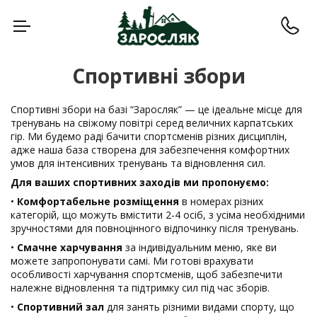
Навчально-спортивн
Спортивні збори
Спортивні збори на базі “Заросляк” — це ідеальне місце для
тренувань на свіжому повітрі серед величних карпатських
гір. Ми будемо раді бачити спортсменів різних дисциплін,
адже наша база створена для забезпечення комфортних
умов для інтенсивних тренувань та відновлення сил.
Для ваших спортивних заходів ми пропонуємо:
•
Комфортабельне розміщення
в номерах різних
категорій, що можуть вмістити 2-4 осіб, з усіма необхідними
зручностями для повноцінного відпочинку після тренувань.
•
Смачне харчування
за індивідуальним меню, яке ви
можете запропонувати самі. Ми готові врахувати
особливості харчування спортсменів, щоб забезпечити
належне відновлення та підтримку сил під час зборів.
•
Спортивний зал
для занять різними видами спорту, що